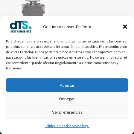
Gestionar consentimiento
Electrónica dTSPres
Transmisor Diferencial
Para ofrecer las mejores experiencias, utilizamos tecnologías como las cookies
para almacenar y/o acceder a la información del dispositivo. El consentimiento
MDM7000-DP
de estas tecnologías nos permitirá procesar datos como el comportamiento de
navegación o las identificaciones únicas en este sitio. No consentir o retirar el
consentimiento, puede afectar negativamente a ciertas características y
funciones.
Aceptar
Denegar
L
Y
©
Copyright
2026 – dTS Instruments SL.
Ver preferencias
i
o
n
u
Política de cookies
Aviso legal
k
t