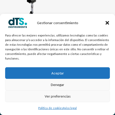
Gestionar consentimiento
Electrónica dTSLevel
Para ofrecer las mejores experiencias, utilizamos tecnologías como las cookies
para almacenar y/o acceder a la información del dispositivo. El consentimiento
Interruptor de Nivel
de estas tecnologías nos permitirá procesar datos como el comportamiento de
Conductivo NIVOCONT K
navegación o las identificaciones únicas en este sitio. No consentir o retirar el
consentimiento, puede afectar negativamente a ciertas características y
funciones.
Aceptar
Denegar
L
Y
©
Copyright
2026 – dTS Instruments SL.
Ver preferencias
i
o
n
u
Política de cookies
Aviso legal
k
t