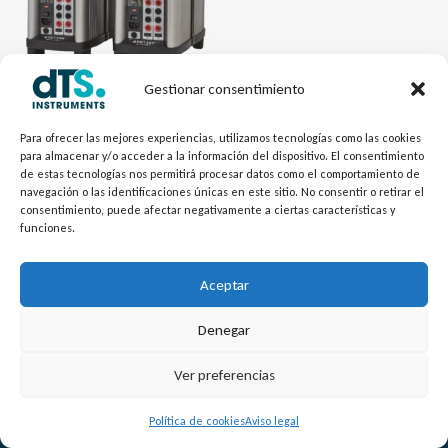
Gestionar consentimiento
Calibración - dTSCal
Horno de Bloque Seco RTCt-
Para ofrecer las mejores experiencias, utilizamos tecnologías como las cookies
para almacenar y/o acceder a la información del dispositivo. El consentimiento
156 y 157 TACTIL
de estas tecnologías nos permitirá procesar datos como el comportamiento de
navegación o las identificaciones únicas en este sitio. No consentir o retirar el
consentimiento, puede afectar negativamente a ciertas características y
funciones.
Aceptar
Denegar
L
Y
©
Copyright
2026 – dTS Instruments SL.
Ver preferencias
i
o
n
u
Política de cookies
Aviso legal
k
t