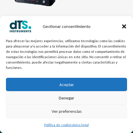
Gestionar consentimiento
Caudal - dTSFlow
Caudalímetro ultrasónico
Para ofrecer las mejores experiencias, utilizamos tecnologías como las cookies
para almacenar y/o acceder a la información del dispositivo. El consentimiento
compacto FSZ
de estas tecnologías nos permitirá procesar datos como el comportamiento de
navegación o las identificaciones únicas en este sitio. No consentir o retirar el
consentimiento, puede afectar negativamente a ciertas características y
funciones.
Aceptar
Denegar
L
Y
©
Copyright
2026 – dTS Instruments SL.
Ver preferencias
i
o
n
u
Política de cookies
Aviso legal
k
t