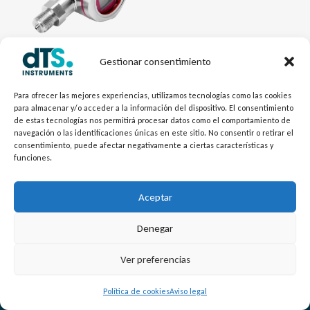
Gestionar consentimiento
Electrónica dTSPres
Transmisor Acero Inoxidable
Para ofrecer las mejores experiencias, utilizamos tecnologías como las cookies
para almacenar y/o acceder a la información del dispositivo. El consentimiento
DMP305X-TLF
de estas tecnologías nos permitirá procesar datos como el comportamiento de
navegación o las identificaciones únicas en este sitio. No consentir o retirar el
consentimiento, puede afectar negativamente a ciertas características y
funciones.
Aceptar
Denegar
L
Y
©
Copyright
2026 – dTS Instruments SL.
Ver preferencias
i
o
n
u
Política de cookies
Aviso legal
k
t