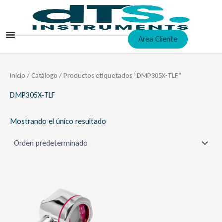
Ir
al
contenido
Area Cliente
Inicio
/
Catálogo
/ Productos etiquetados “DMP305X-TLF”
DMP305X-TLF
Mostrando el único resultado