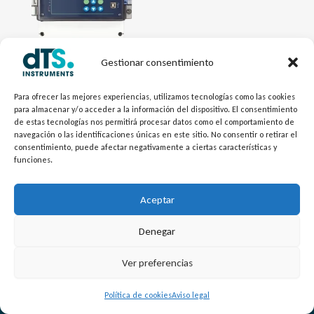
Gestionar consentimiento
Caudal - dTSFlow
Para ofrecer las mejores experiencias, utilizamos tecnologías como las cookies
para almacenar y/o acceder a la información del dispositivo. El consentimiento
Caudalímetro de Canal
de estas tecnologías nos permitirá procesar datos como el comportamiento de
Abierto Parshall NIVOSONAR
navegación o las identificaciones únicas en este sitio. No consentir o retirar el
GPA
consentimiento, puede afectar negativamente a ciertas características y
funciones.
Aceptar
Denegar
L
Y
©
Copyright
2026 – dTS Instruments SL.
Ver preferencias
i
o
n
u
Política de cookies
Aviso legal
k
t