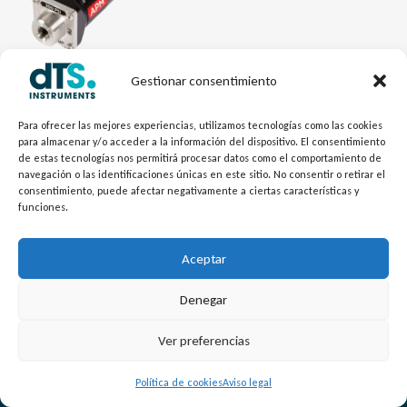
Gestionar consentimiento
Calibración - dTSCal
Módulo Externo Presión APM
Para ofrecer las mejores experiencias, utilizamos tecnologías como las cookies
para almacenar y/o acceder a la información del dispositivo. El consentimiento
de estas tecnologías nos permitirá procesar datos como el comportamiento de
navegación o las identificaciones únicas en este sitio. No consentir o retirar el
consentimiento, puede afectar negativamente a ciertas características y
funciones.
Aceptar
Denegar
L
Y
©
Copyright
2026 – dTS Instruments SL.
Ver preferencias
i
o
n
u
Política de cookies
Aviso legal
k
t