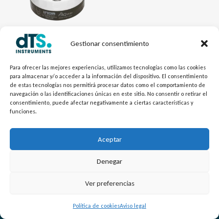
Gestionar consentimiento
Electrónica dTSTemp
Transmisor cabezal Universal
Para ofrecer las mejores experiencias, utilizamos tecnologías como las cookies
para almacenar y/o acceder a la información del dispositivo. El consentimiento
HART C530
de estas tecnologías nos permitirá procesar datos como el comportamiento de
navegación o las identificaciones únicas en este sitio. No consentir o retirar el
consentimiento, puede afectar negativamente a ciertas características y
funciones.
Aceptar
Denegar
L
Y
©
Copyright
2026 – dTS Instruments SL.
Ver preferencias
i
o
n
u
Política de cookies
Aviso legal
k
t