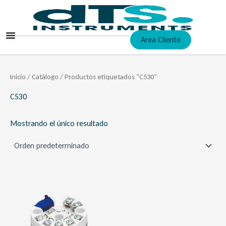
Ir
al
contenido
Area Cliente
Inicio
/
Catálogo
/ Productos etiquetados “C530”
C530
Mostrando el único resultado