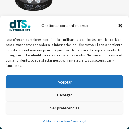
Gestionar consentimiento
Electrónica dTSTemp
Transmisor cabezal para
Para ofrecer las mejores experiencias, utilizamos tecnologías como las cookies
para almacenar y/o acceder a la información del dispositivo. El consentimiento
Pt100 y Pt1000 sin
de estas tecnologías nos permitirá procesar datos como el comportamiento de
aislamiento C130-RTD
navegación o las identificaciones únicas en este sitio. No consentir o retirar el
consentimiento, puede afectar negativamente a ciertas características y
funciones.
Aceptar
Denegar
L
Y
©
Copyright
2026 – dTS Instruments SL.
Ver preferencias
i
o
n
u
Política de cookies
Aviso legal
k
t