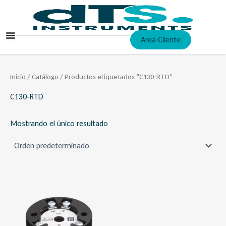
Ir
al
contenido
Area Cliente
Inicio
/
Catálogo
/ Productos etiquetados “C130-RTD”
C130-RTD
Mostrando el único resultado