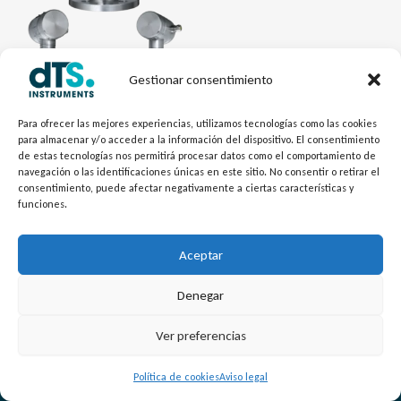
Gestionar consentimiento
Electrónica dTSPres
Transmisor Acero Inoxidable
Para ofrecer las mejores experiencias, utilizamos tecnologías como las cookies
para almacenar y/o acceder a la información del dispositivo. El consentimiento
2000-SAN
de estas tecnologías nos permitirá procesar datos como el comportamiento de
navegación o las identificaciones únicas en este sitio. No consentir o retirar el
consentimiento, puede afectar negativamente a ciertas características y
funciones.
Aceptar
Denegar
L
Y
©
Copyright
2026 – dTS Instruments SL.
Ver preferencias
i
o
n
u
Política de cookies
Aviso legal
k
t