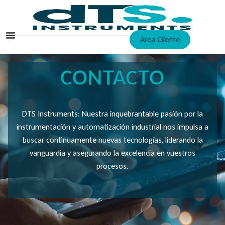
Ir
al
contenido
Area Cliente
CONTACTO
DTS Instruments: Nuestra inquebrantable pasión por la
instrumentación y automatización industrial nos impulsa a
buscar continuamente nuevas tecnologías, liderando la
vanguardia y asegurando la excelencia en vuestros
procesos.