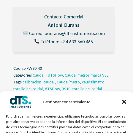
Contacto Comercial
Antoni Ciurans
Correo: aciurans@dtsinstruments.com
Teléfono: +34 633 560 465
Código
FW30.40
Categories
Caudal - dTSFlow
,
Caudalímetros marca VSE
Tags
calibración
,
caudal
,
Caudalímetro
,
caudalimetro
tornillo helicoidal
,
dTSFlow
,
RS10
,
tornillo helicoidal
Gestionar consentimiento
Descripcion
Para ofrecer las mejores experiencias, utilizamos tecnologías como las cookies
Descargas
para almacenar y/o acceder a la información del dispositivo. El consentimiento
de estas tecnologías nos permitirá procesar datos como el comportamiento de
navegación o las identificaciones únicas en este sitio. No consentir o retirar el