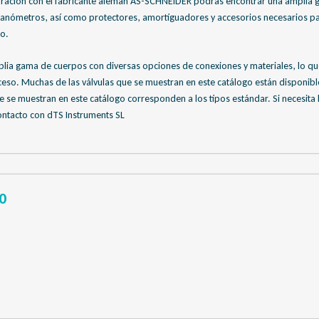
oración con el fabricante alemán AS-SCHNEIDER podrás encontrar una amplia g
manómetros, así como protectores, amortiguadores y accesorios necesarios par
o.
lia gama de cuerpos con diversas opciones de conexiones y materiales, lo qu
cceso. Muchas de las válvulas que se muestran en este catálogo están disponibl
 se muestran en este catálogo corresponden a los tipos estándar. Si necesita
ontacto con dTS Instruments SL
0