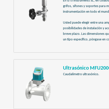
En dTS Instruments SL, en colab
grifos, sifones y soportes para 
instrumentación en todo el mund
Usted puede elegir entre una amp
posibilidades de instalación y a
breve plazo. Las dimensiones que
un tipo específico, póngase en c
Ultrasónico MFU200
Caudalímetro ultrasónico.