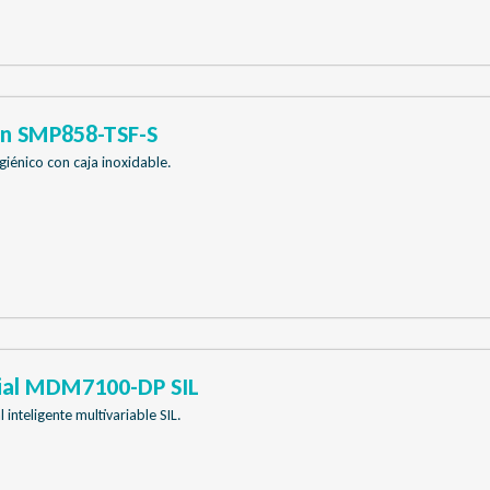
ón SMP858-TSF-S
giénico con caja inoxidable.
cial MDM7100-DP SIL
inteligente multivariable SIL.