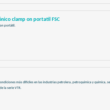
nico clamp on portatil FSC
n portátil.
condiciones más difíciles en las industrias petrolera, petroquímica y química, s
e la serie VTR.