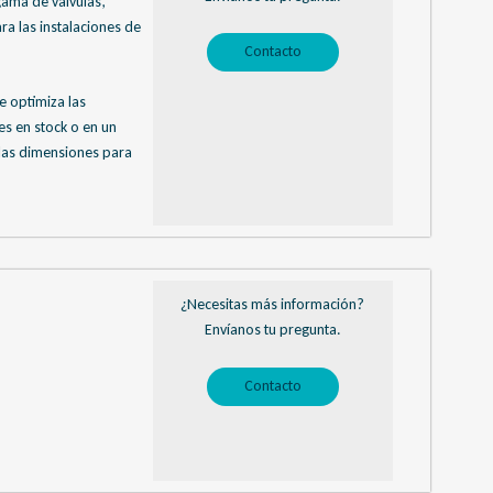
ama de válvulas,
a las instalaciones de
Contacto
e optimiza las
es en stock o en un
 las dimensiones para
¿Necesitas más información?
Envíanos tu pregunta.
Contacto