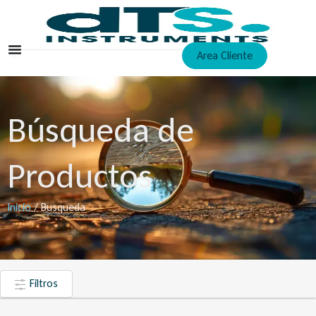
Ir
al
contenido
Area Cliente
Búsqueda de
Productos
Inicio
/ Busqueda
Filtros