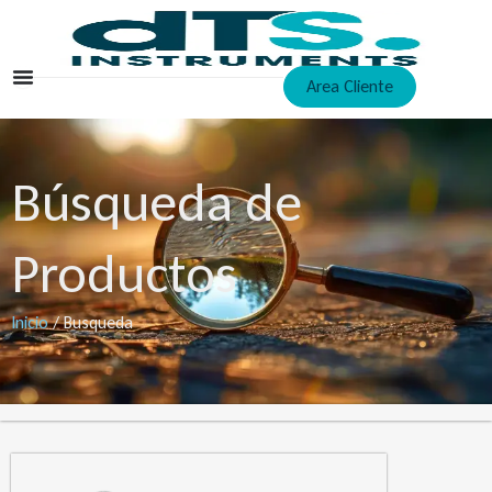
Ir
al
contenido
Area Cliente
Búsqueda de
Productos
Inicio
/ Busqueda