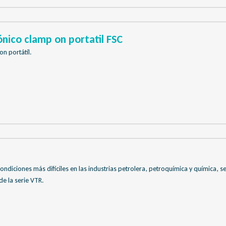
nico clamp on portatil FSC
n portátil.
condiciones más difíciles en las industrias petrolera, petroquímica y química, s
e la serie VTR.