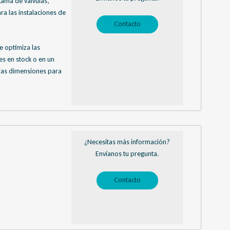
ama de válvulas,
a las instalaciones de
Contacto
e optimiza las
es en stock o en un
 las dimensiones para
¿Necesitas más información?
Envíanos tu pregunta.
Contacto