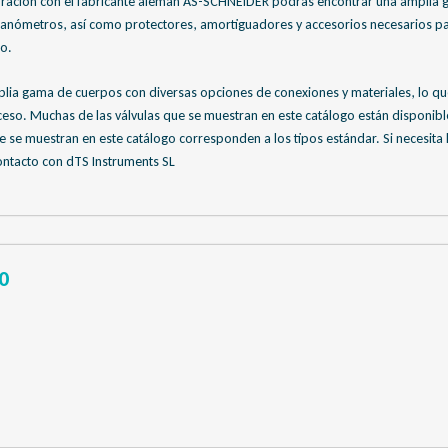
oración con el fabricante alemán AS-SCHNEIDER podrás encontrar una amplia g
manómetros, así como protectores, amortiguadores y accesorios necesarios par
o.
lia gama de cuerpos con diversas opciones de conexiones y materiales, lo qu
cceso. Muchas de las válvulas que se muestran en este catálogo están disponibl
 se muestran en este catálogo corresponden a los tipos estándar. Si necesita
ontacto con dTS Instruments SL
0