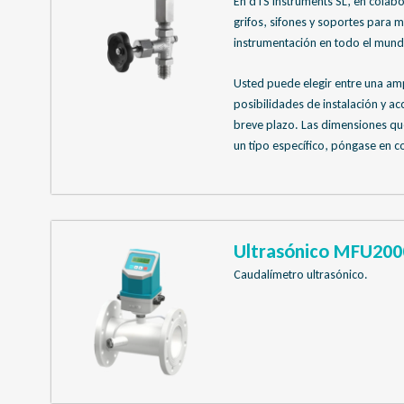
En dTS Instruments SL, en colab
grifos, sifones y soportes para 
instrumentación en todo el mund
Usted puede elegir entre una amp
posibilidades de instalación y a
breve plazo. Las dimensiones que
un tipo específico, póngase en c
Ultrasónico MFU200
Caudalímetro ultrasónico.