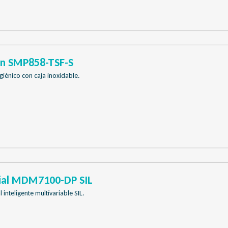
ón SMP858-TSF-S
giénico con caja inoxidable.
cial MDM7100-DP SIL
inteligente multivariable SIL.