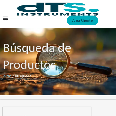
Ir
al
contenido
Area Cliente
Búsqueda de
Productos
Inicio
/ Busqueda