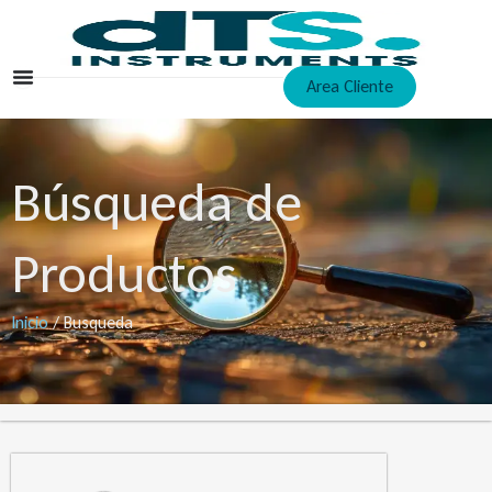
Ir
al
contenido
Area Cliente
Búsqueda de
Productos
Inicio
/ Busqueda