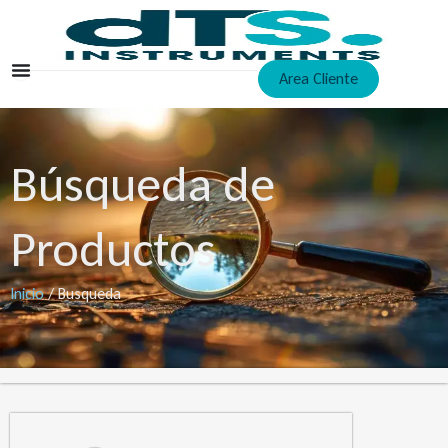
Ir
al
contenido
Area Cliente
Búsqueda de
Productos
Inicio
/ Busqueda