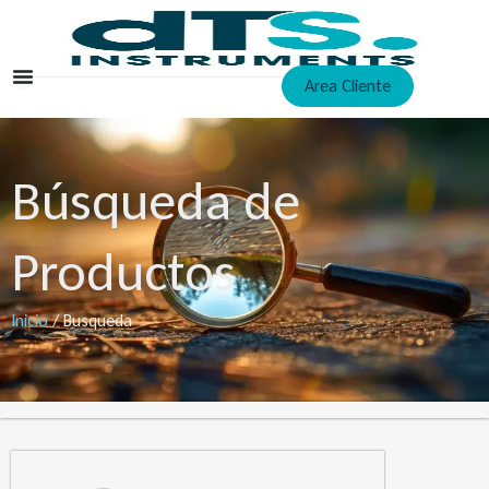
Ir
al
contenido
Area Cliente
Búsqueda de
Productos
Inicio
/ Busqueda