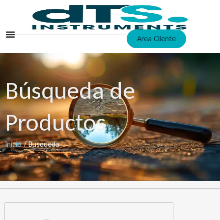
Ir
al
contenido
Area Cliente
Búsqueda de
Productos
Inicio
/ Busqueda